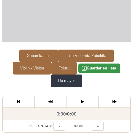
Gabon kantak
Julio Vidorreta Zubeldía
Violin - Violon
Txistu
Guardar en lista
Do mayor
0:00
0:00
/
0:00
/
VELOCIDAD:
-
%100
+