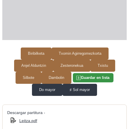
Biribilketa
Txomin Agirregomezkorta
Anjel Alduntzin
Zesteronekua
Txistu
Silbote
Dambolin
Guardar en lista
Do mayor
♯
Sol mayor
Descargar partitura -
Leitza.pdf