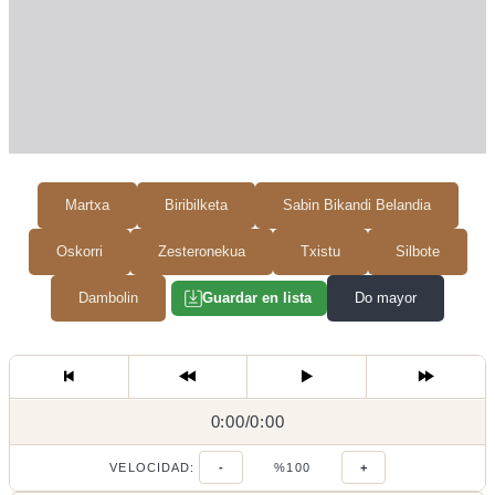
Martxa
Biribilketa
Sabin Bikandi Belandia
Oskorri
Zesteronekua
Txistu
Silbote
Dambolin
Do mayor
Guardar en lista
0:00
0:00
/
0:00
/
VELOCIDAD:
-
%100
+