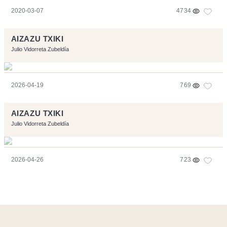
2020-03-07
4734
AIZAZU TXIKI
Julio Vidorreta Zubeldía
2026-04-19
769
AIZAZU TXIKI
Julio Vidorreta Zubeldía
2026-04-26
723
Página realizara con el software libre:
Symfony
,
Vim
,
Musescore
-