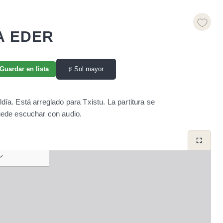
A EDER
♯
Sol mayor
Guardar en lista
ía. Está arreglado para Txistu. La partitura se
ede escuchar con audio.