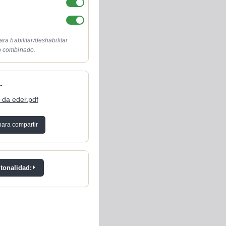
ara habilitar/deshabilitar
o combinado.
-
 da eder.pdf
para compartir
 tonalidad: