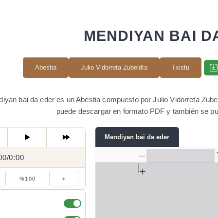
MENDIYAN BAI D
Abestia
Julio Vidorreta Zubeldía
Txistu
iyan bai da eder es un Abestia compuesto por Julio Vidorreta Zubeld
puede descargar en formato PDF y también se pu
Mendiyan bai da eder
00
0:00
/
0:00
/
%100
+