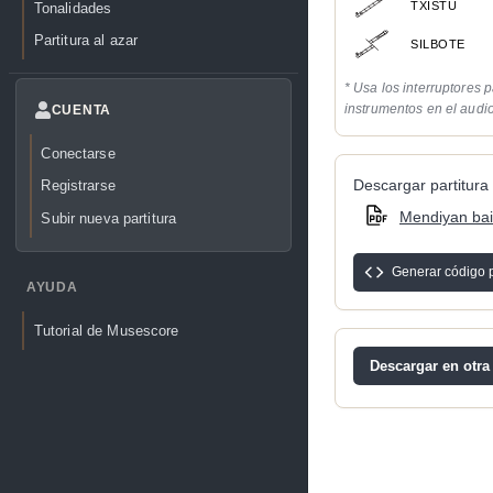
TXISTU
Tonalidades
Partitura al azar
SILBOTE
* Usa los interruptores p
instrumentos en el audi
CUENTA
Conectarse
Descargar partitura 
Registrarse
Mendiyan bai
Subir nueva partitura
Generar código 
AYUDA
Tutorial de Musescore
Descargar en otra