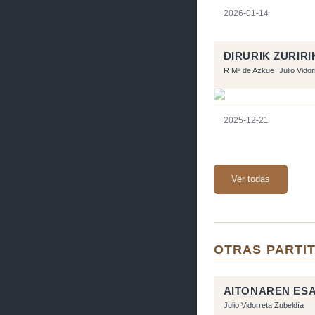
2026-01-14
DIRURIK ZURIRI
R Mª de Azkue
Julio Vido
2025-12-21
Ver todas
OTRAS PARTIT
AITONAREN ES
Julio Vidorreta Zubeldía