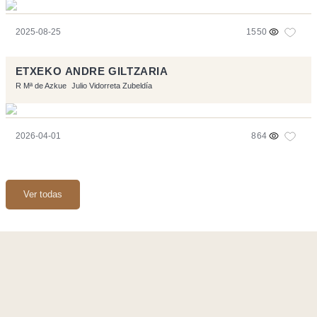
2025-08-25
1550
ETXEKO ANDRE GILTZARIA
R Mª de Azkue
Julio Vidorreta Zubeldía
2026-04-01
864
Ver todas
Página realizara con el software libre:
Symfony
,
Vim
,
Musescore
-
Contacto
Code by
Tfe
- Logo / Icons by
Brenthisdesign.com
- __Follow us
on
Mastodon
Flujo RSS
-
Podcast RSS