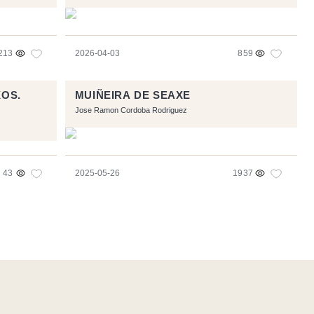
213
2026-04-03
859
XOS.
MUIÑEIRA DE SEAXE
Jose Ramon Cordoba Rodriguez
43
2025-05-26
1937
e
- Logo / Icons by
Brenthisdesign.com
- __Follow us on
Mastodon