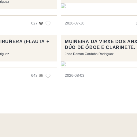
riguez
627
2026-07-16
IRUÑERA (FLAUTA +
MUIÑEIRA DA VIRXE DOS AN
DÚO DE ÓBOE E CLARINETE.
riguez
Jose Ramon Cordoba Rodriguez
643
2026-08-03
l software libre:
Symfony
,
Vim
,
Musescore
-
Contacto
Code by
Tf
RSS