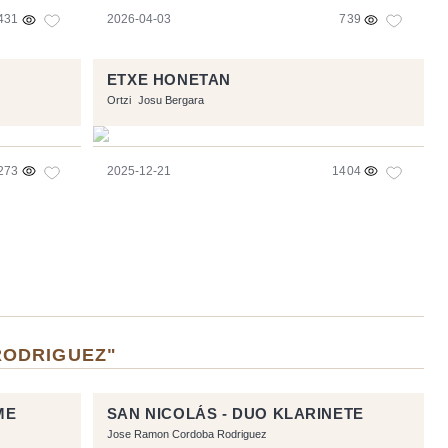
431
2026-04-03
739
ETXE HONETAN
Ortzi
Josu Bergara
273
2025-12-21
1404
RODRIGUEZ"
ME
SAN NICOLÁS - DUO KLARINETE
Jose Ramon Cordoba Rodriguez