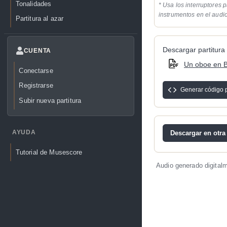
Tonalidades
* Usa los interruptores p
instrumentos en el audi
Partitura al azar
Descargar partitura 
CUENTA
Un oboe en B
Conectarse
Registrarse
Generar código 
Subir nueva partitura
AYUDA
Descargar en otra
Tutorial de Musescore
Audio generado digital