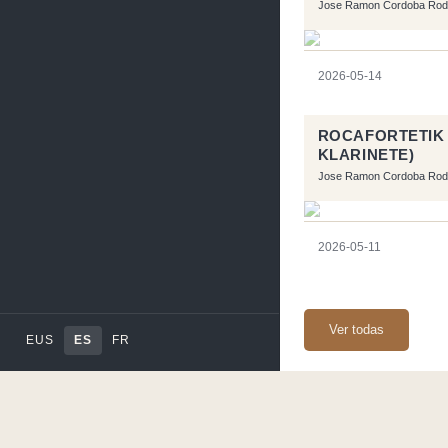
Jose Ramon Cordoba Rod
2026-05-14
ROCAFORTETIK 
KLARINETE)
Jose Ramon Cordoba Rod
2026-05-11
Ver todas
EUS
ES
FR
Página realizara con e
Flujo RSS
-
Podcast 