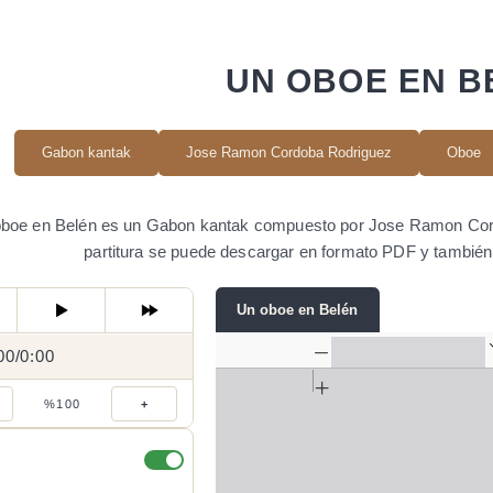
UN OBOE EN B
Gabon kantak
Jose Ramon Cordoba Rodriguez
Oboe
boe en Belén es un Gabon kantak compuesto por Jose Ramon Cord
partitura se puede descargar en formato PDF y tambié
Un oboe en Belén
00
0:00
/
0:00
/
%100
+