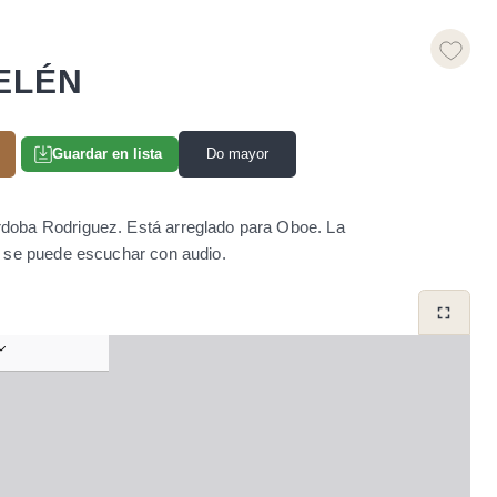
ELÉN
Do mayor
Guardar en lista
oba Rodriguez. Está arreglado para Oboe. La
n se puede escuchar con audio.