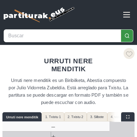
URRUTI NERE
MENDITIK
Urruti nere menditik es un Biribilketa, Abestia compuesto
por Julio Vidorreta Zubeldía. Está arreglado para Txistu. La
partitura se puede descargar en formato PDF y también se
puede escuchar con audio.
1. Txistu 1
2. Txistu 2
3. Silbote
4. violín cello
Urruti nere menditik