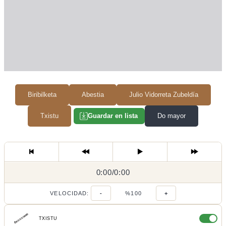
Biribilketa
Abestia
Julio Vidorreta Zubeldía
Txistu
Do mayor
Guardar en lista
0:00
0:00
/
0:00
/
VELOCIDAD:
-
%100
+
TXISTU