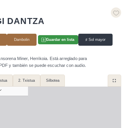
I DANTZA
Dambolin
♯
Sol mayor
Guardar en lista
sorena Miner, Herrikoia. Está arreglado para
o PDF y también se puede escuchar con audio.
istua
2. Txistua
Silbotea