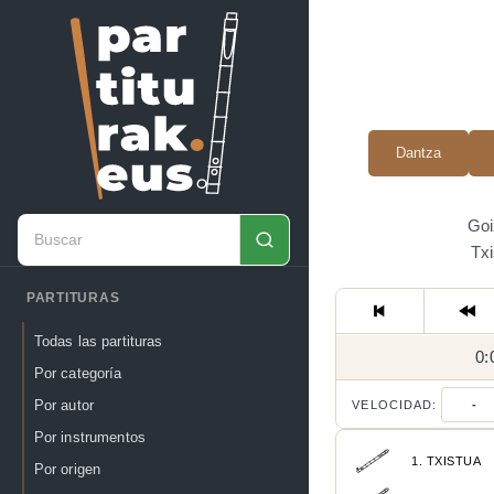
Dantza
Goi
Txi
PARTITURAS
Todas las partituras
0:
Por categoría
Por autor
VELOCIDAD:
-
Por instrumentos
1. TXISTUA
Por origen