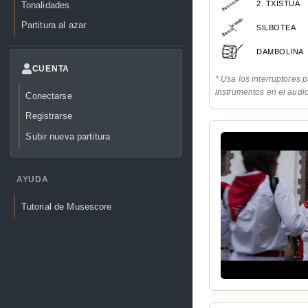
2. TXISTUA
Tonalidades
Partitura al azar
SILBOTEA
DAMBOLINA
CUENTA
* Usa los interruptores p
instrumentos en el audi
Conectarse
Registrarse
Subir nueva partitura
AYUDA
Tutorial de Musescore