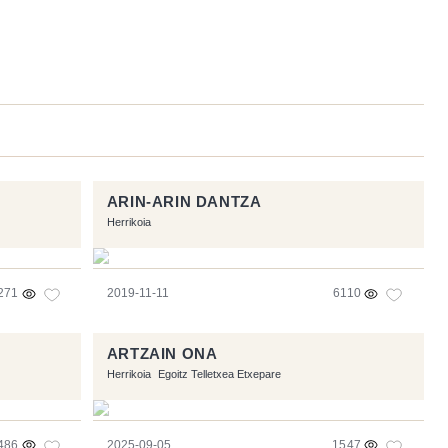
ARIN-ARIN DANTZA
Herrikoia
271
2019-11-11
6110
ARTZAIN ONA
Herrikoia
Egoitz Telletxea Etxepare
486
2025-09-05
1547