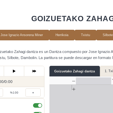
GOIZUETAKO ZAHAG
Jose Ignazio Ansorena Miner
Herrikoia
Txistu
Silbote
zuetako Zahagi dantza es un Dantza compuesto por Jose Ignazio An
stu, Silbote, Dambolin. La partitura se puede descargar en format
1. Tx
Goizuetako Zahagi dantza
00
0:00
/
0:00
/
%100
+