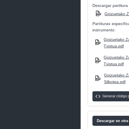
Descargar partitura 
Goizuetako Z
Partituras específi
instrumento:
Goizuetako Za
Txistua.pdf
Goizuetako Za
Txistua.pdf
Goizuetako Z
Silbotea.pdf
Generar código 
Descargar en otra