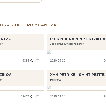
URAS DE TIPO "DANTZA"
ANTZA
IKURINDUNAREN ZORTZIKOA
ner
Jose Ignazio Ansorena Miner
5334
2020-05-19
5
ZIKOA
XAN PETRIKE - SAINT PETIT
ner
Herrikoia
12457
2025-04-14
8