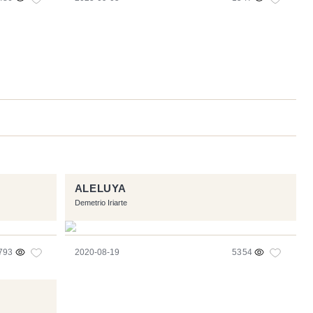
ALELUYA
Demetrio Iriarte
793
2020-08-19
5354