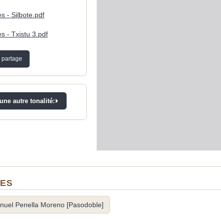
s - Silbote.pdf
s - Txistu 3.pdf
 partage
ne autre tonalité:
NES
nuel Penella Moreno [Pasodoble]