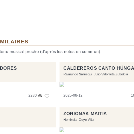
IMILAIRES
ntenu musical proche (d'après les notes en commun).
ADORES
CALDEREROS CANTO HÚNG
Raimundo Sarriegui
Julio Vidorreta Zubeldía
2280
2025-08-12
1
ZORIONAK MAITIA
Herrikoia
Goyo Villar