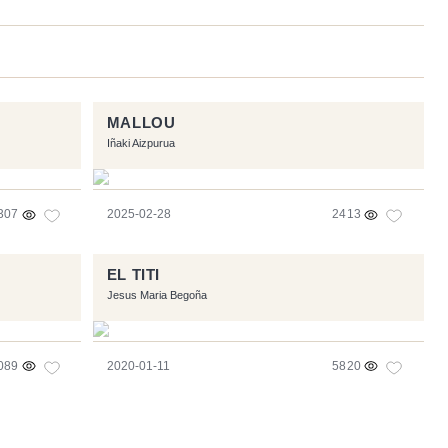
MALLOU
Iñaki Aizpurua
307
2025-02-28
2413
EL TITI
Jesus Maria Begoña
089
2020-01-11
5820