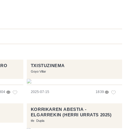
ARO
TXISTUZINEMA
Goyo Villar
804
2025-07-15
1839
KORRIKAREN ABESTIA -
ELGARREKIN (HERRI URRATS 2025)
tfe
Dupla