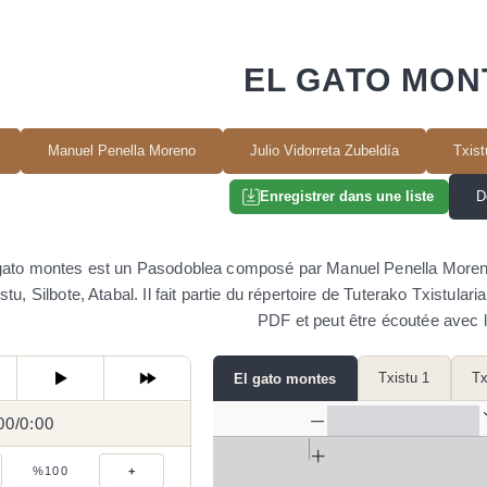
EL GATO MON
Manuel Penella Moreno
Julio Vidorreta Zubeldía
Txist
D
Enregistrer dans une liste
gato montes est un Pasodoblea composé par Manuel Penella Moreno, 
stu, Silbote, Atabal. Il fait partie du répertoire de Tuterako Txistular
PDF et peut être écoutée avec l
Txistu 1
Tx
El gato montes
00
0:00
/
0:00
/
%100
+