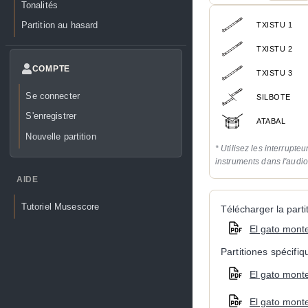
Tonalités
Partition au hasard
TXISTU 1
TXISTU 2
COMPTE
TXISTU 3
Se connecter
SILBOTE
S'enregistrer
ATABAL
Nouvelle partition
* Utilisez les interrupteu
instruments dans l'audi
AIDE
Tutoriel Musescore
Télécharger la partit
El gato mont
Partitiones spécifi
El gato monte
El gato monte