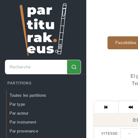
Pasodoblea
El 
Txi
PARTITIONS
Toutes les partitions
Par type
Par auteur
0:
Par instrument
Par provenance
VITESSE:
-