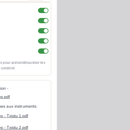
rs pour activer/désactiver les
o combiné.
ion -
es.pdf
ques aux instruments:
s - Txistu 1.pdf
s - Txistu 2.pdf