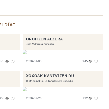
ELDÍA"
OROITZEN ALZERA
Julio Vidorreta Zubeldía
175
2026-01-03
945
XOXOAK KANTATZEN DU
R Mª de Azkue
Julio Vidorreta Zubeldía
458
2026-07-26
192