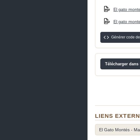
El gato monte
El gato monte
Générer code de
Télécharger dans u
LIENS EXTER
El Gato Montés - Ma