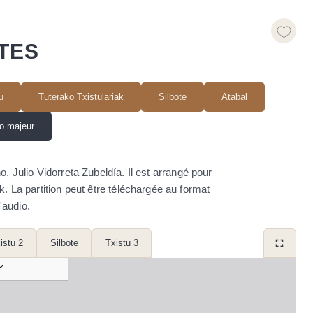
TES
u
Tuterako Txistulariak
Silbote
Atabal
o majeur
Julio Vidorreta Zubeldía. Il est arrangé pour
iak. La partition peut être téléchargée au format
'audio.
istu 2
Silbote
Txistu 3