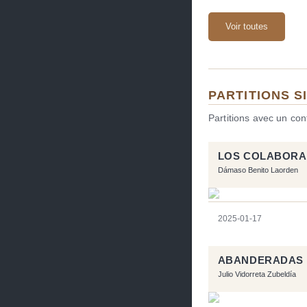
Voir toutes
PARTITIONS S
Partitions avec un co
LOS COLABOR
Dámaso Benito Laorden
2025-01-17
ABANDERADAS
Julio Vidorreta Zubeldía