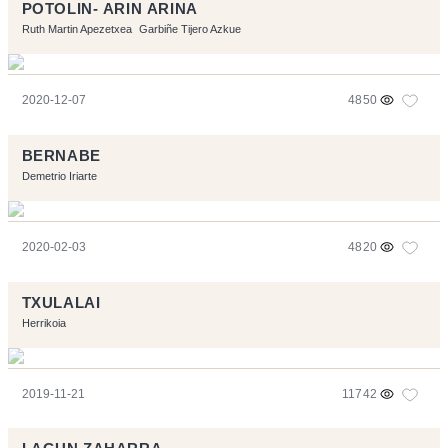
POTOLIN- ARIN ARINA
Ruth Martin Apezetxea
Garbiñe Tijero Azkue
2020-12-07
4850
BERNABE
Demetrio Iriarte
2020-02-03
4820
TXULALAI
Herrikoia
2019-11-21
11742