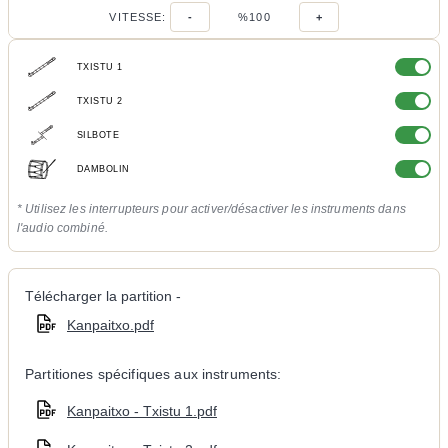
VITESSE:
-
%100
+
TXISTU 1
TXISTU 2
SILBOTE
DAMBOLIN
* Utilisez les interrupteurs pour activer/désactiver les instruments dans
l'audio combiné.
Télécharger la partition -
Kanpaitxo.pdf
Partitiones spécifiques aux instruments:
Kanpaitxo - Txistu 1.pdf