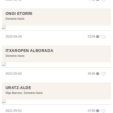
ONGI ETORRI
Demetrio Iriarte
2020-09-28
5209
ITXAROPEN ALBORADA
Demetrio Iriarte
2023-05-02
4038
URATZ-ALDE
Iñigo Barrena
Demetrio Iriarte
2021-05-01
4736