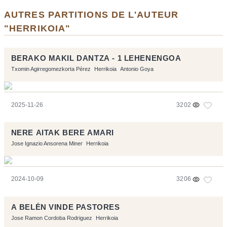
AUTRES PARTITIONS DE L'AUTEUR
"HERRIKOIA"
BERAKO MAKIL DANTZA - 1 LEHENENGOA
Txomin Agirregomezkorta Pérez
Herrikoia
Antonio Goya
2025-11-26
3202
NERE AITAK BERE AMARI
Jose Ignazio Ansorena Miner
Herrikoia
2024-10-09
3206
A BELÉN VINDE PASTORES
Jose Ramon Cordoba Rodriguez
Herrikoia