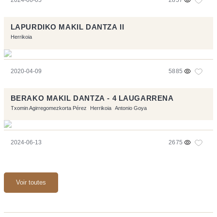
LAPURDIKO MAKIL DANTZA II
Herrikoia
2020-04-09
5885
BERAKO MAKIL DANTZA - 4 LAUGARRENA
Txomin Agirregomezkorta Pérez
Herrikoia
Antonio Goya
2024-06-13
2675
Voir toutes