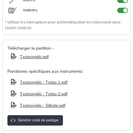
SILBOTE
TAMBORIL
* Utilisez les interrupteurs pour activer/désactiver les instruments dans
l'audio combiné.
Télécharger la partition -
Txotxongilo.pdf
Partitiones spécifiques aux instruments:
Txotxongilo - Txistu 1.pdf
Txotxongilo - Txistu 2.pdf
Txotxongilo - Silbote.pdf
Générer code de partage