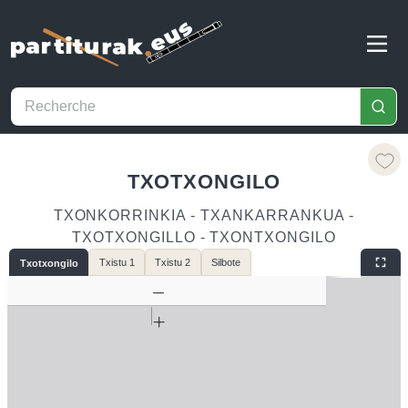
TXOTXONGILO
TXONKORRINKIA - TXANKARRANKUA -
TXOTXONGILLO - TXONTXONGILO
Txistu 1
Txistu 2
Silbote
Txotxongilo