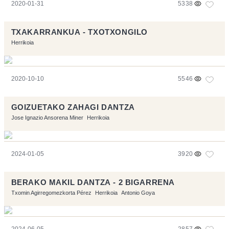
2020-01-31
5338
TXAKARRANKUA - TXOTXONGILO
Herrikoia
2020-10-10
5546
GOIZUETAKO ZAHAGI DANTZA
Jose Ignazio Ansorena Miner
Herrikoia
2024-01-05
3920
BERAKO MAKIL DANTZA - 2 BIGARRENA
Txomin Agirregomezkorta Pérez
Herrikoia
Antonio Goya
2024-06-05
2857