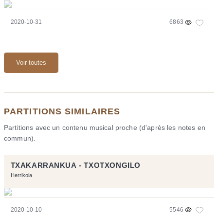
2020-10-31
6863
Voir toutes
PARTITIONS SIMILAIRES
Partitions avec un contenu musical proche (d'après les notes en
commun).
TXAKARRANKUA - TXOTXONGILO
Herrikoia
2020-10-10
5546