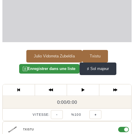
Julio Vidorreta Zubeldía
Txistu
♯
Sol majeur
Enregistrer dans une liste
0:00
0:00
/
0:00
/
VITESSE:
-
%100
+
TXISTU