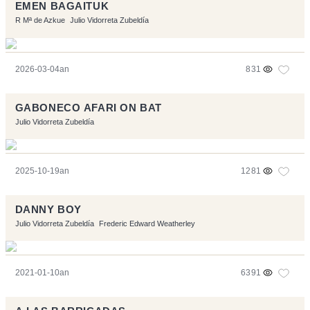
EMEN BAGAITUK
R Mª de Azkue
Julio Vidorreta Zubeldía
2026-03-04an
831
GABONECO AFARI ON BAT
Julio Vidorreta Zubeldía
2025-10-19an
1281
DANNY BOY
Julio Vidorreta Zubeldía
Frederic Edward Weatherley
2021-01-10an
6391