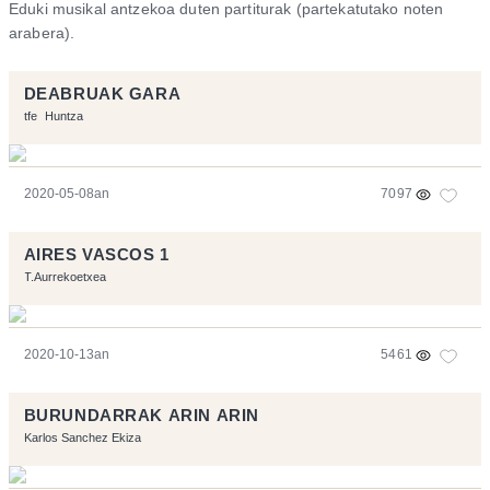
Eduki musikal antzekoa duten partiturak (partekatutako noten
arabera).
DEABRUAK GARA
tfe
Huntza
2020-05-08an
7097
AIRES VASCOS 1
T.Aurrekoetxea
2020-10-13an
5461
BURUNDARRAK ARIN ARIN
Karlos Sanchez Ekiza