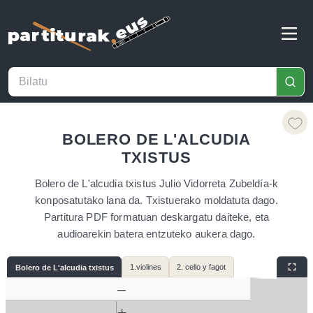
BOLERO DE L'ALCUDIA
TXISTUS
Bolero de L'alcudia txistus Julio Vidorreta Zubeldía-k
konposatutako lana da. Txistuerako moldatuta dago.
Partitura PDF formatuan deskargatu daiteke, eta
audioarekin batera entzuteko aukera dago.
1.violines
2. cello y fagot
Bolero de L'alcudia txistus