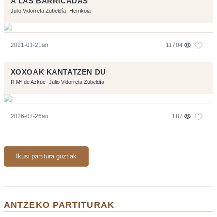
A LAS BARRICADAS
Julio Vidorreta Zubeldía
Herrikoia
2021-01-21an
11704
XOXOAK KANTATZEN DU
R Mª de Azkue
Julio Vidorreta Zubeldía
2026-07-26an
187
Ikusi partitura guztiak
ANTZEKO PARTITURAK