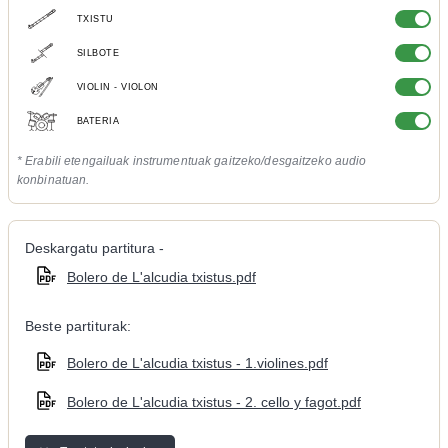
TXISTU
SILBOTE
VIOLIN - VIOLON
BATERIA
* Erabili etengailuak instrumentuak gaitzeko/desgaitzeko audio
konbinatuan.
Deskargatu partitura -
Bolero de L'alcudia txistus.pdf
Beste partiturak:
Bolero de L'alcudia txistus - 1.violines.pdf
Bolero de L'alcudia txistus - 2. cello y fagot.pdf