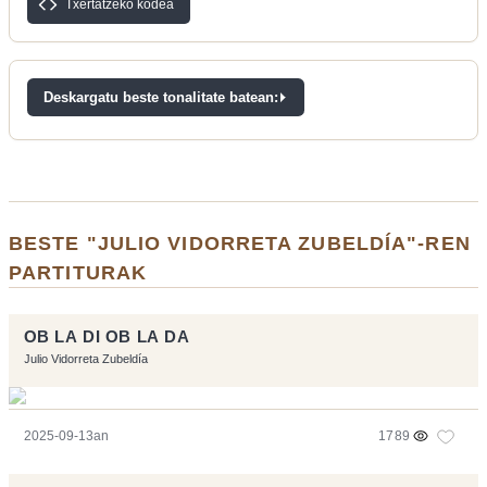
Txertatzeko kodea
Deskargatu beste tonalitate batean:
BESTE "JULIO VIDORRETA ZUBELDÍA"-REN
PARTITURAK
OB LA DI OB LA DA
Julio Vidorreta Zubeldía
2025-09-13an
1789