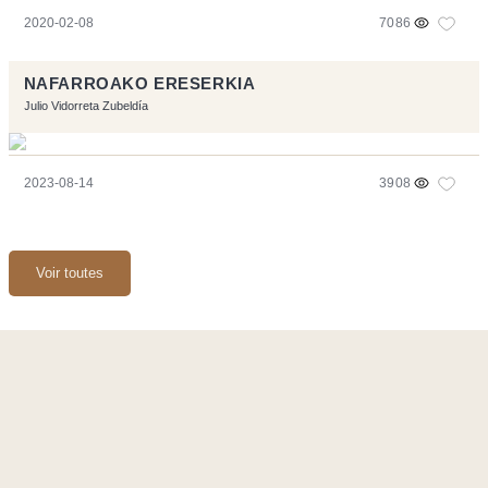
2020-02-08
7086
NAFARROAKO ERESERKIA
Julio Vidorreta Zubeldía
2023-08-14
3908
Voir toutes
Ce site a été réalisé avec les logiciels libres :
Symfony
,
Vim
,
Musescore
-
Contact
Code by
Tfe
- Logo / Icons by
Brenthisdesign.com
- __Follow us
on
Mastodon
Flux RSS
-
Podcast RSS