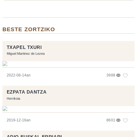
BESTE ZORTZIKO
TXAPEL TXURI
Miguel Martinez de Lezea
2022-06-14an
3988
EZPATA DANTZA
Herrikoia
2019-12-16an
8601