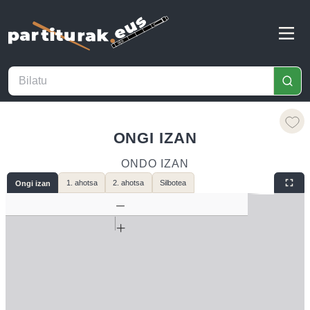
ONGI IZAN
ONDO IZAN
1. ahotsa
2. ahotsa
Silbotea
Ongi izan