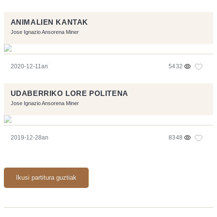
ANIMALIEN KANTAK
Jose Ignazio Ansorena Miner
2020-12-11an
5432
UDABERRIKO LORE POLITENA
Jose Ignazio Ansorena Miner
2019-12-28an
8348
Ikusi partitura guztiak