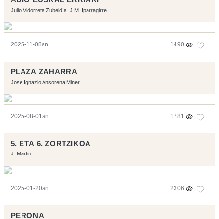
ADIO EUSKAL ERRIARI
Julio Vidorreta Zubeldía
J.M. Iparragirre
2025-11-08an
1490
PLAZA ZAHARRA
Jose Ignazio Ansorena Miner
2025-08-01an
1781
5. ETA 6. ZORTZIKOA
J. Martin
2025-01-20an
2306
PERONA