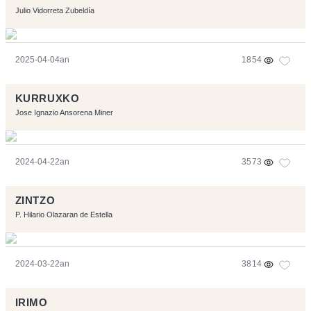
Julio Vidorreta Zubeldía
2025-04-04an
1854
KURRUXKO
Jose Ignazio Ansorena Miner
2024-04-22an
3573
ZINTZO
P. Hilario Olazaran de Estella
2024-03-22an
3814
IRIMO