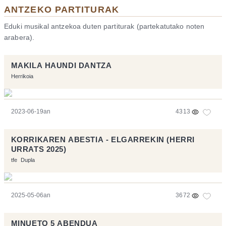
ANTZEKO PARTITURAK
Eduki musikal antzekoa duten partiturak (partekatutako noten
arabera).
MAKILA HAUNDI DANTZA
Herrikoia
2023-06-19an
4313
KORRIKAREN ABESTIA - ELGARREKIN (HERRI
URRATS 2025)
tfe
Dupla
2025-05-06an
3672
MINUETO 5 ABENDUA