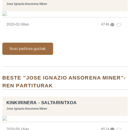
Jose Ignazio Ansorena Miner
2020-02-08an
4746
Ikusi partitura guztiak
BESTE "JOSE IGNAZIO ANSORENA MINER"-
REN PARTITURAK
KINKIRINERA - SALTARINTXOA
Jose Ignazio Ansorena Miner
2020-05-16an
6514