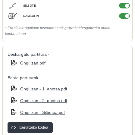
SILBOTE
DAMBOLIN
* Erabili etengailuak instrumentuak gaitzeko/desgaitzeko audio
konbinatuan.
Deskargatu partitura -
Ongi izan.pdf
Beste partiturak:
Ongi izan - 1. ahotsa.pdf
Ongi izan - 2. ahotsa.pdf
Ongi izan - Silbotea.pdf
Txertatzeko kodea