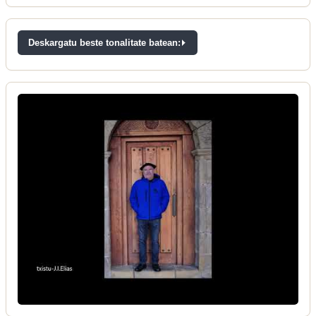
Deskargatu beste tonalitate batean: