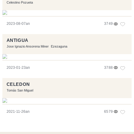
Celestino Pozueta
2023-08-07an
3749
ANTIGUA
Jose Ignazio Ansorena Miner
Ezezaguna
2023-01-23an
3788
CELEDON
Tomás San Miguel
2021-11-26an
6579