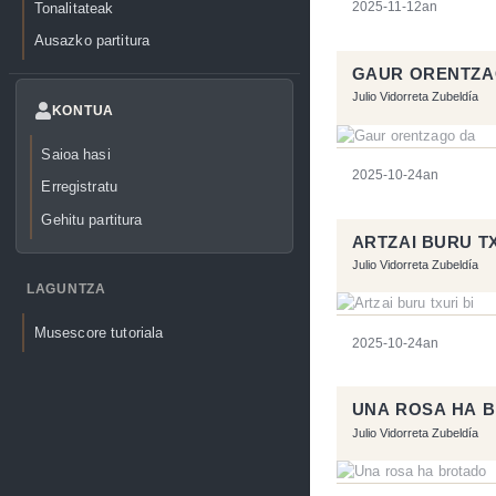
Tonalitateak
2025-11-12an
Ausazko partitura
GAUR ORENTZA
Julio Vidorreta Zubeldía
KONTUA
Saioa hasi
2025-10-24an
Erregistratu
Gehitu partitura
ARTZAI BURU TX
Julio Vidorreta Zubeldía
LAGUNTZA
Musescore tutoriala
2025-10-24an
UNA ROSA HA 
Julio Vidorreta Zubeldía