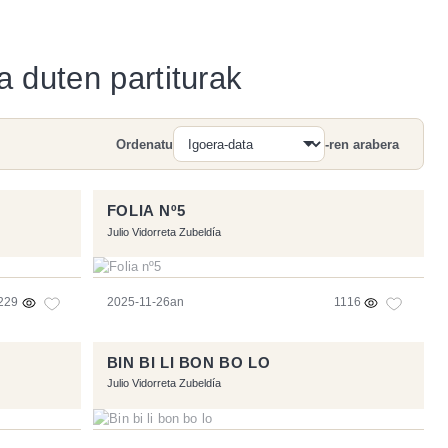
a duten partiturak
Ordenatu
-ren arabera
Bilatu
FOLIA Nº5
Julio Vidorreta Zubeldía
229
2025-11-26an
1116
BIN BI LI BON BO LO
Julio Vidorreta Zubeldía