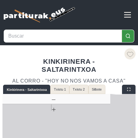
KINKIRINERA -
SALTARINTXOA
AL CORRO - "HOY NO NOS VAMOS A CASA"
Txistu 1
Txistu 2
Silbote
Kinkirinera - Saltarintxoa