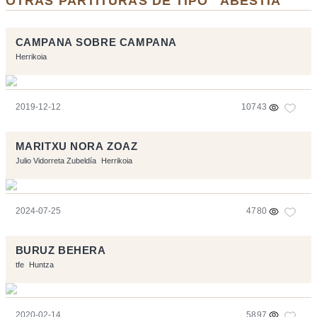
OTRAS PARTITURAS DE TIPO "ABESTIA"
CAMPANA SOBRE CAMPANA
Herrikoia
2019-12-12
10743
MARITXU NORA ZOAZ
Julio Vidorreta Zubeldía
Herrikoia
2024-07-25
4780
BURUZ BEHERA
tfe
Huntza
2020-02-14
5897