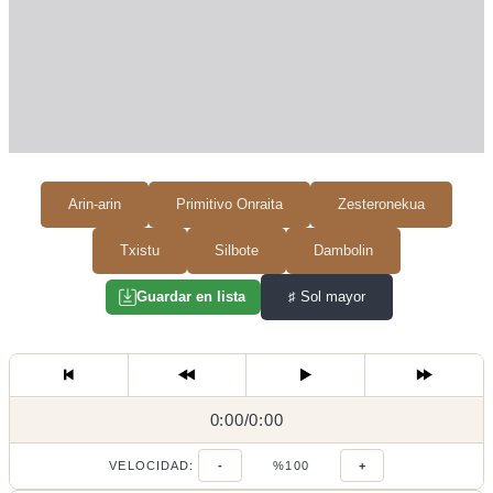
Arin-arin
Primitivo Onraita
Zesteronekua
Txistu
Silbote
Dambolin
♯
Sol mayor
Guardar en lista
0:00
0:00
/
0:00
/
VELOCIDAD:
-
%100
+