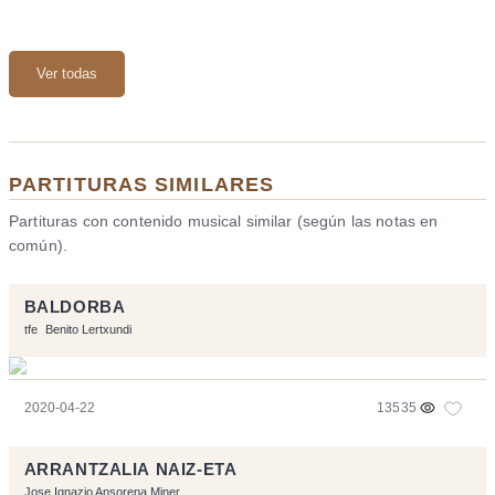
Ver todas
PARTITURAS SIMILARES
Partituras con contenido musical similar (según las notas en
común).
BALDORBA
tfe
Benito Lertxundi
2020-04-22
13535
ARRANTZALIA NAIZ-ETA
Jose Ignazio Ansorena Miner