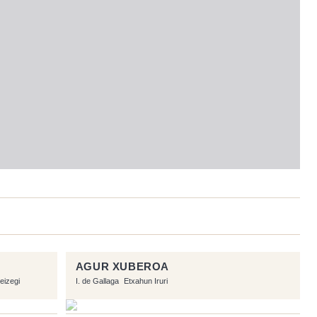
AGUR XUBEROA
eizegi
I. de Gallaga
Etxahun Iruri