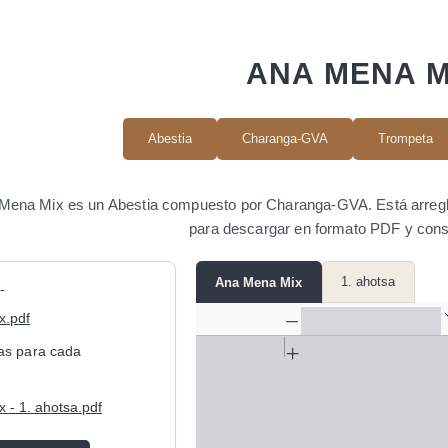
ANA MENA M
Abestia
Charanga-GVA
Trompeta
Mena Mix es un Abestia compuesto por Charanga-GVA. Está arreglad
para descargar en formato PDF y consu
1. ahotsa
Ana Mena Mix
-
x.pdf
cas para cada
 - 1. ahotsa.pdf