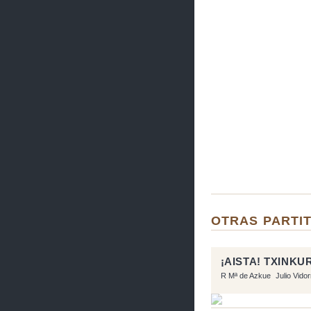
OTRAS PARTIT
¡AISTA! TXINK
R Mª de Azkue
Julio Vido