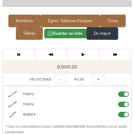
Biribilketa
Egoitz Telletxea Etxepare
Txistu
Silbote
Do mayor
Guardar en lista
0:00
0:00
/
0:00
/
VELOCIDAD:
-
%100
+
TXISTU
TXISTU
SILBOTE
* Usa los interruptores para habilitar/deshabilitar instrumentos en el audio
combinado.