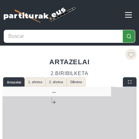
ARTAZELAI
2.BIRIBILKETA
1. ahotsa
2. ahotsa
Silbotea
Artazelai