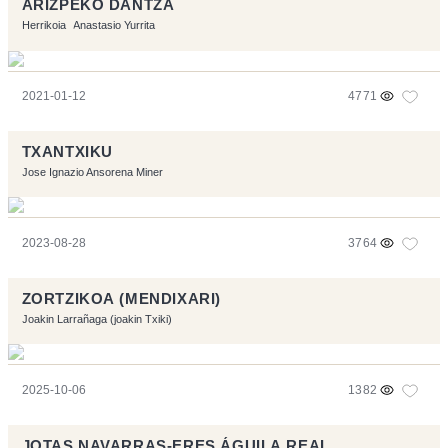
ARIZPEKO DANTZA
Herrikoia
Anastasio Yurrita
2021-01-12
4771
TXANTXIKU
Jose Ignazio Ansorena Miner
2023-08-28
3764
ZORTZIKOA (MENDIXARI)
Joakin Larrañaga (joakin Txiki)
2025-10-06
1382
JOTAS NAVARRAS-ERES ÁGUILA REAL