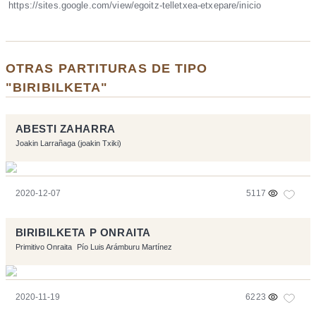
https://sites.google.com/view/egoitz-telletxea-etxepare/inicio
OTRAS PARTITURAS DE TIPO
"BIRIBILKETA"
ABESTI ZAHARRA
Joakin Larrañaga (joakin Txiki)
2020-12-07
5117
BIRIBILKETA P ONRAITA
Primitivo Onraita
Pío Luis Arámburu Martínez
2020-11-19
6223