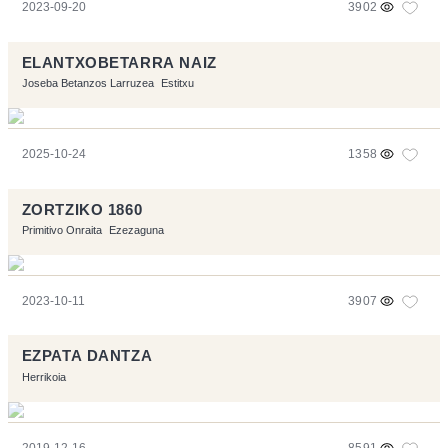
2023-09-20
3902
ELANTXOBETARRA NAIZ
Joseba Betanzos Larruzea
Estitxu
2025-10-24
1358
ZORTZIKO 1860
Primitivo Onraita
Ezezaguna
2023-10-11
3907
EZPATA DANTZA
Herrikoia
2019-12-16
8591