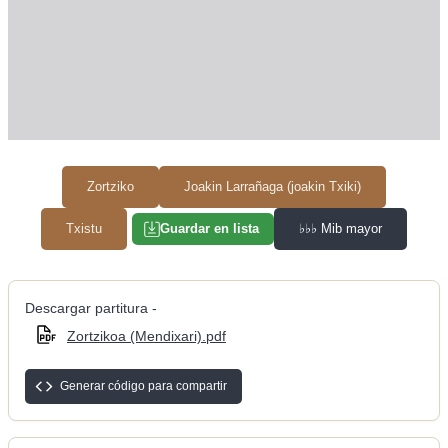
Zortziko
Joakin Larrañaga (joakin Txiki)
Txistu
♭♭♭
Mib mayor
Guardar en lista
Descargar partitura -
Zortzikoa (Mendixari).pdf
Generar código para compartir