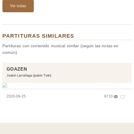
Ver todas
PARTITURAS SIMILARES
Partituras con contenido musical similar (según las notas en
común).
GOAZEN
Joakin Larrañaga (joakin Txiki)
2020-09-25
9733
Página realizara con el software libre:
Symfony
,
Vim
,
Musescore
-