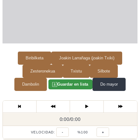
Biribilketa
Joakin Larrañaga (joakin Txiki)
Zesteronekua
Txistu
Silbote
Dambolin
Do mayor
Guardar en lista
0:00
0:00
/
0:00
/
VELOCIDAD:
-
%100
+