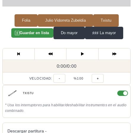
Folia
Julio Vidorreta Zubeldía
Txistu
Do mayor
♯♯♯
La mayor
Guardar en lista
0:00
0:00
/
0:00
/
VELOCIDAD:
-
%100
+
TXISTU
* Usa los interruptores para habilitar/deshabilitar instrumentos en el audio
combinado.
Descargar partitura -