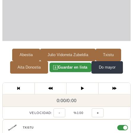
Abestia
Julio Vidorreta Zubeldía
Txistu
Aita Donostia
Do mayor
Guardar en lista
0:00
0:00
/
0:00
/
VELOCIDAD:
-
%100
+
TXISTU