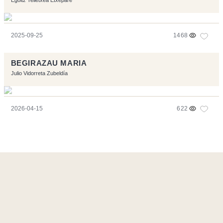
Egoitz Telletxea Etxepare
2025-09-25
1468
BEGIRAZAU MARIA
Julio Vidorreta Zubeldía
2026-04-15
622
Página realizara con el software libre:
Symfony
,
Vim
,
Musescore
-
Contacto
Code by
Tfe
- Logo / Icons by
Brenthisdesign.com
- __Follow us
on
Mastodon
Flujo RSS
-
Podcast RSS