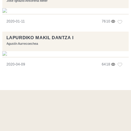
Jose Ignazio Ansorena Miner
2020-01-11
7610
LAPURDIKO MAKIL DANTZA I
Agustín Aurrecoechea
2020-04-09
6418
Página realizara con el software libre:
Symfony
,
Vim
,
Musescore
-
Contacto
Code by
Tfe
- Logo / Icons by
Brenthisdesign.com
- __Follow us
on
Mastodon
Flujo RSS
-
Podcast RSS