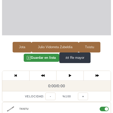
Jota
Julio Vidorreta Zubeldía
Txistu
♯♯
Re mayor
Guardar en lista
0:00
0:00
/
0:00
/
VELOCIDAD:
-
%100
+
TXISTU