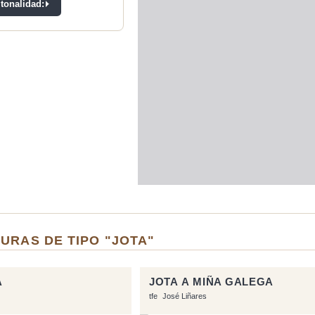
 tonalidad:
URAS DE TIPO "JOTA"
A
JOTA A MIÑA GALEGA
tfe
José Liñares