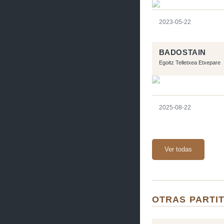
2023-05-22
BADOSTAIN
Egoitz Telletxea Etxepare
2025-08-22
Ver todas
OTRAS PARTI