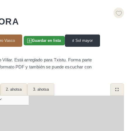
DORA
ro Vasco
♯
Sol mayor
Guardar en lista
lar. Está arreglado para Txistu. Forma parte
n formato PDF y también se puede escuchar con
2. ahotsa
3. ahotsa