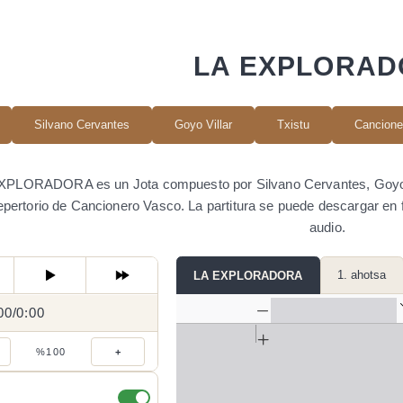
LA EXPLORA
Silvano Cervantes
Goyo Villar
Txistu
Cancione
XPLORADORA es un Jota compuesto por Silvano Cervantes, Goyo Vil
repertorio de Cancionero Vasco. La partitura se puede descargar e
audio.
1. ahotsa
LA EXPLORADORA
00
0:00
/
0:00
/
%100
+