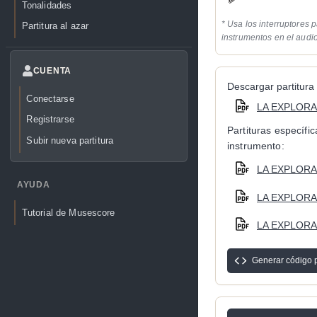
Tonalidades
* Usa los interruptores p
Partitura al azar
instrumentos en el audi
CUENTA
Descargar partitura 
Conectarse
LA EXPLORA
Registrarse
Partituras específi
Subir nueva partitura
instrumento:
LA EXPLORAD
AYUDA
LA EXPLORAD
Tutorial de Musescore
LA EXPLORAD
Generar código 