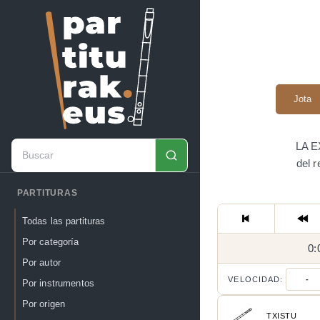
Jota
LA E
del 
PARTITURAS
Todas las partituras
Por categoría
0:
Por autor
VELOCIDAD:
-
Por instrumentos
Por origen
TXISTU