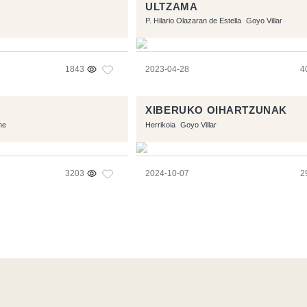
ULTZAMA
P. Hilario Olazaran de Estella
Goyo Villar
1843
2023-04-28
4
XIBERUKO OIHARTZUNAK
ne
Herrikoia
Goyo Villar
3203
2024-10-07
2
l software libre:
Symfony
,
Vim
,
Musescore
-
Contacto
Code by
Tf
RSS