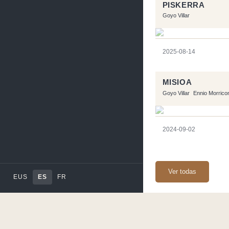
PISKERRA
Goyo Villar
2025-08-14
MISIOA
Goyo Villar
Ennio Morrico
2024-09-02
Ver todas
EUS
ES
FR
Página realizara con e
Flujo RSS
-
Podcast 