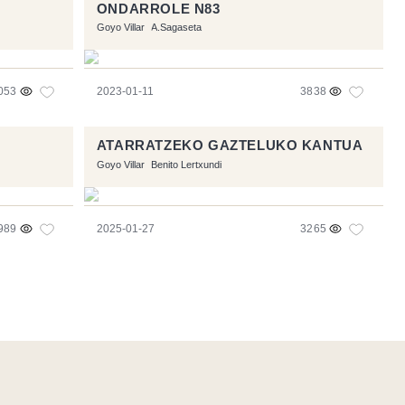
ONDARROLE N83
Goyo Villar
A.Sagaseta
053
2023-01-11
3838
ATARRATZEKO GAZTELUKO KANTUA
Goyo Villar
Benito Lertxundi
989
2025-01-27
3265
e
- Logo / Icons by
Brenthisdesign.com
- __Follow us on
Mastodon