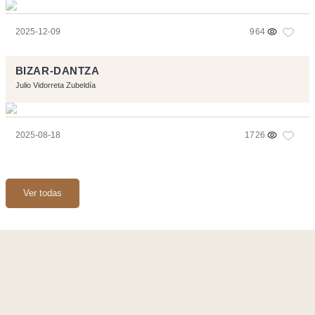
2025-12-09
964
BIZAR-DANTZA
Julio Vidorreta Zubeldía
2025-08-18
1726
Ver todas
Página realizara con el software libre:
Symfony
,
Vim
,
Musescore
-
Contacto
Code by
Tfe
- Logo / Icons by
Brenthisdesign.com
- __Follow us
on
Mastodon
Flujo RSS
-
Podcast RSS