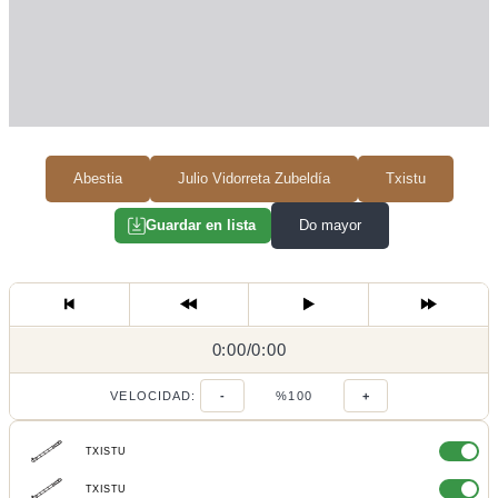
Abestia
Julio Vidorreta Zubeldía
Txistu
Do mayor
Guardar en lista
0:00
0:00
/
0:00
/
VELOCIDAD:
-
%100
+
TXISTU
TXISTU