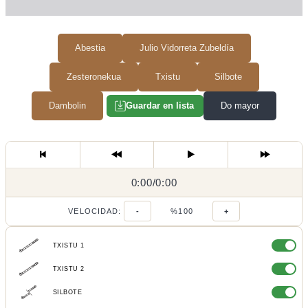
Abestia
Julio Vidorreta Zubeldía
Zesteronekua
Txistu
Silbote
Dambolin
Do mayor
Guardar en lista
0:00
0:00
/
0:00
/
VELOCIDAD:
-
%100
+
TXISTU 1
TXISTU 2
SILBOTE