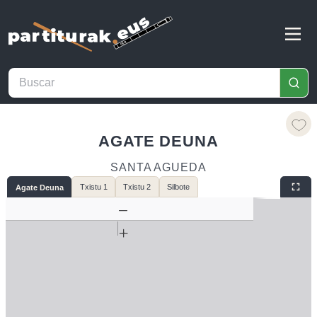
AGATE DEUNA
SANTA AGUEDA
Txistu 1
Txistu 2
Silbote
Agate Deuna