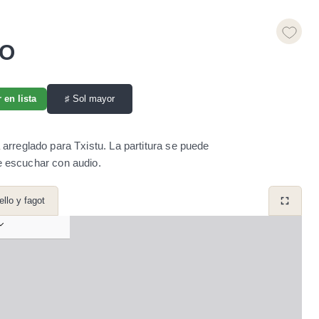
GO
♯
Sol mayor
 en lista
arreglado para Txistu. La partitura se puede
 escuchar con audio.
ello y fagot