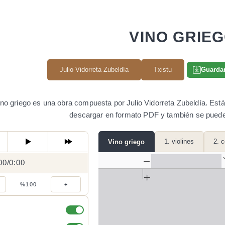
VINO GRIE
Julio Vidorreta Zubeldía
Txistu
Guardar
no griego es una obra compuesta por Julio Vidorreta Zubeldía. Está 
descargar en formato PDF y también se puede
1. violines
2. c
Vino griego
00
0:00
/
0:00
/
%100
+