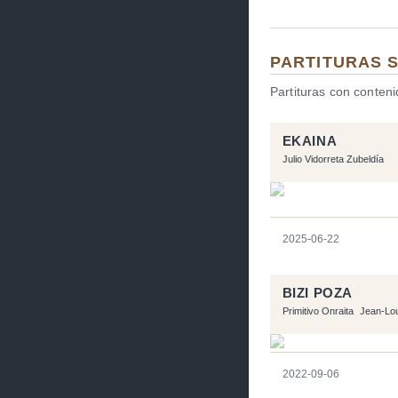
PARTITURAS 
Partituras con conten
EKAINA
Julio Vidorreta Zubeldía
2025-06-22
BIZI POZA
Primitivo Onraita
Jean-Lo
2022-09-06