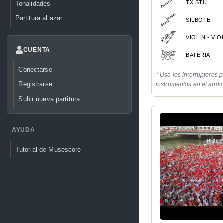
TXISTU
Tonalidades
Partitura al azar
SILBOTE
VIOLIN - VI
CUENTA
BATERIA
Conectarse
* Usa los interruptores p
Registrarse
instrumentos en el audi
Subir nueva partitura
AYUDA
Tutorial de Musescore