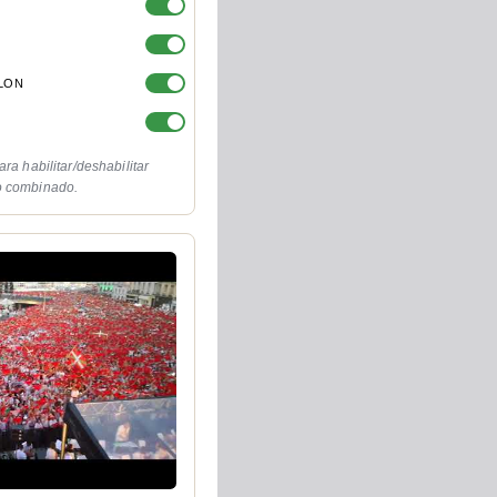
OLON
ara habilitar/deshabilitar
o combinado.