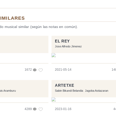
SIMILARES
ido musical similar (según las notas en común).
EL REY
Jose Alfredo Jimenez
1672
2021-05-14
14
ARTETXE
uis Aramburu
Sabin Bikandi Belandia
Jagoba Astiazaran
4289
2023-01-16
4