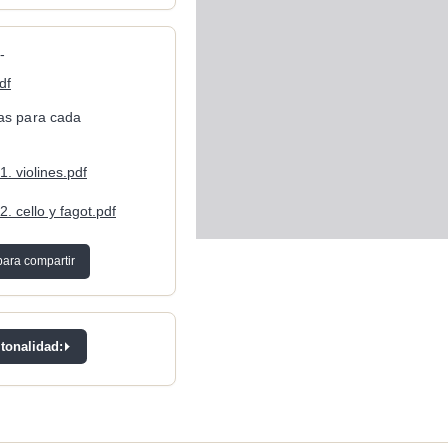
-
df
cas para cada
1. violines.pdf
2. cello y fagot.pdf
para compartir
 tonalidad: