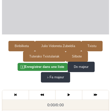
Biribilketa
Julio Vidorreta Zubeldía
Txistu
Tuterako Txistulariak
Silbote
Do majeur
Enregistrer dans une liste
♭
Fa majeur
0:00
0:00
/
0:00
/