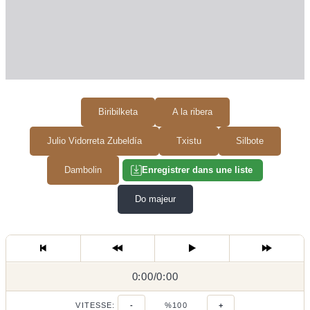
Biribilketa
A la ribera
Julio Vidorreta Zubeldía
Txistu
Silbote
Dambolin
Enregistrer dans une liste
Do majeur
0:00
0:00
/
0:00
/
VITESSE:
-
%100
+