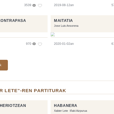
3539
2019-08-12an
5
KONTRAPASA
MAITATIA
Jose Luis Ansorena
970
2020-01-02an
6
ak
R LETE"-REN PARTITURAK
HERIOTZEAN
HABANERA
Xabier Lete
Iñaki Aizpurua