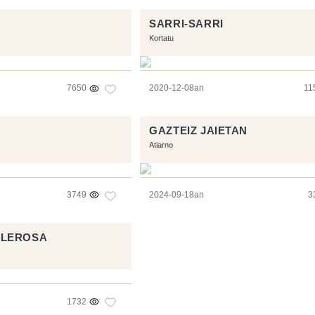
SARRI-SARRI
Kortatu
7650
2020-12-08an
11
GAZTEIZ JAIETAN
Atiarno
3749
2024-09-18an
3
ALEROSA
1732