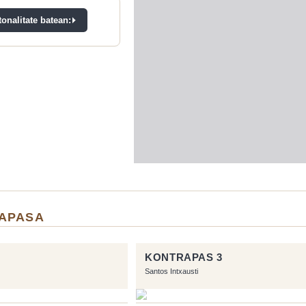
onalitate batean:
APASA
KONTRAPAS 3
Santos Intxausti