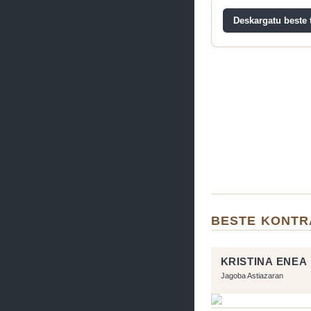
Deskargatu beste t
BESTE KONTR
KRISTINA ENEA
Jagoba Astiazaran