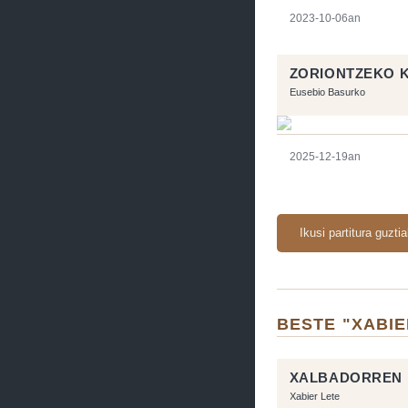
2023-10-06an
ZORIONTZEKO 
Eusebio Basurko
2025-12-19an
Ikusi partitura guzti
BESTE "XABIE
XALBADORREN 
Xabier Lete