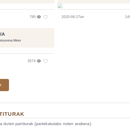
795
2020-06-27an
14
IA
Ansorena Miner
3574
ak
TITURAK
a duten partiturak (partekatutako noten arabera).