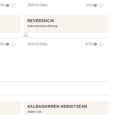
710
2025-12-24an
1113
REVERENCIA
Isidro Ansorena Eleizegi
101
2024-01-03an
3718
XALBADORREN HERIOTZEAN
Xabier Lete