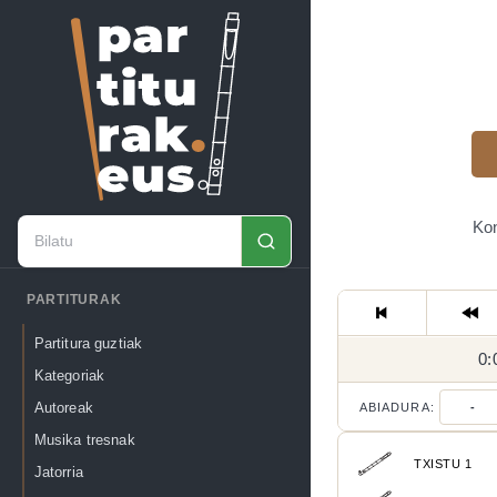
Kon
PARTITURAK
Partitura guztiak
0:
Kategoriak
Autoreak
ABIADURA:
-
Musika tresnak
TXISTU 1
Jatorria