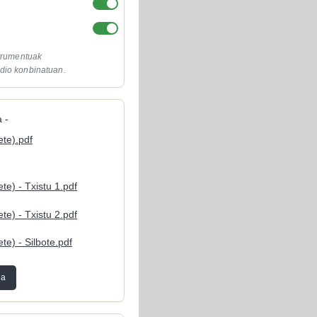
strumentuak
dio konbinatuan.
 -
ete).pdf
te) - Txistu 1.pdf
te) - Txistu 2.pdf
te) - Silbote.pdf
ea