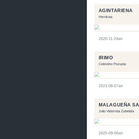
AGINTARIENA
Herrikoia
2020-11-29an
IRIMO
Celestino Pozueta
2023-08-07an
MALAGUEÑA S
Julio Vidorreta Zubeldía
2025-09-06an