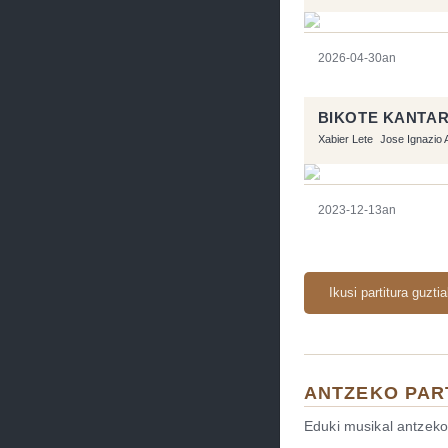
2026-04-30an
BIKOTE KANTAR
Xabier Lete
Jose Ignazio 
2023-12-13an
Ikusi partitura guzti
ANTZEKO PAR
Eduki musikal antzeko