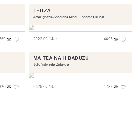
LEITZA
Jose Ignazio Ansorena Miner
Ebaristo Elduain
569
2022-03-14an
4695
MAITEA NAHI BADUZU
Julio Vidorreta Zubeldía
320
2025-07-19an
1733