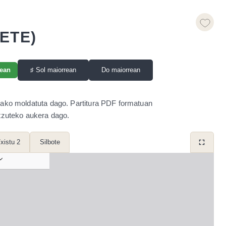
ETE)
♯
Sol maiorrean
Do maiorrean
tean
rako moldatuta dago. Partitura PDF formatuan
ntzuteko aukera dago.
xistu 2
Silbote