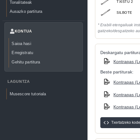
TXISTU 2
Tonalitateak
Ausazko partitura
SILBOTE
* Erabili etengailuak in
gaitzeko/desgaitzeko au
KONTUA
Saioa hasi
Deskargatu partitura
Erregistratu
Kontrapas (L
Gehitu partitura
Beste partiturak:
LAGUNTZA
Kontrapas (Le
Musescore tutoriala
Kontrapas (Le
Kontrapas (Le
Txertatzeko kod