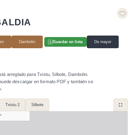
BALDIA
com
Dambolin
Do mayor
Guardar en lista
tá arreglado para Txistu, Silbote, Dambolin.
se puede descargar en formato PDF y también se
.
Txistu 2
Silbote