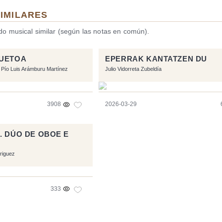
SIMILARES
ido musical similar (según las notas en común).
NUETOA
EPERRAK KANTATZEN DU
Pío Luis Arámburu Martínez
Julio Vidorreta Zubeldía
3908
2026-03-29
. DÚO DE OBOE E
riguez
333