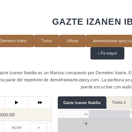
GAZTE IZANEN I
Demetrio Iriarte
Txistu
Silbote
demetrioiriarte.epizy.
♭
Fa mayor
azte Izanen Ibaldia es un Martxa compuesto por Demetrio Iriarte. Es
a parte del repertorio de demetrioiriarte.epizy.com. La partitura 
puede escuchar con audio
Txistu 1
Gazte Izanen Ibaldia
00
0:00
/
0:00
/
%100
+