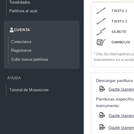
Tonalidades
Partitura al azar
TXISTU 1
TXISTU 2
CUENTA
SILBOTE
Conectarse
DAMBOLIN
Registrarse
* Usa los interruptores p
Subir nueva partitura
instrumentos en el audi
AYUDA
Descargar partitura 
Gazte Izanen 
Tutorial de Musescore
Partituras específi
instrumento:
Gazte Izanen 
Gazte Izanen 