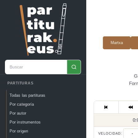
Martxa
G
Form
PARTITURAS
Todas las partituras
Por categoría
Por autor
0:
Por instrumentos
Por origen
VELOCIDAD:
-