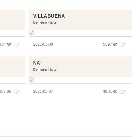
VILLABUENA
Demetrio Iriarte
934
2021-03-30
5597
NAI
Demetrio Iriarte
859
2021-05-07
4901