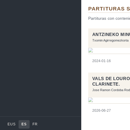
PARTITURAS 
Partituras con conten
ANTZINEKO MI
Txomin Agirregomezkorta
2024-01-16
VALS DE LOURO
CLARINETE.
Jose Ramon Cordoba Rod
2026-06-27
EUS
ES
FR