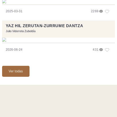
2025-03-31
2269
YAZ HIL ZERUTAN-ZURRUME DANTZA
Julio Vidorreta Zubeldía
2026-06-24
431
Ver todas
Página realizara con el software libre:
Symfony
,
Vim
,
Musescore
-
Contacto
Code by
Tfe
- Logo / Icons by
Brenthisdesign.com
- __Follow us
on
Mastodon
Flujo RSS
-
Podcast RSS