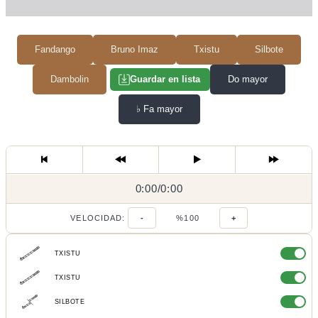
Fandango
Bruno Imaz
Txistu
Silbote
Dambolin
Do mayor
Guardar en lista
♭
Fa mayor
0:00
0:00
/
0:00
/
VELOCIDAD:
-
%100
+
TXISTU
TXISTU
SILBOTE