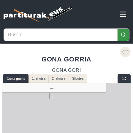
GONA GORRIA
GONA GORI
1. ahotsa
2. ahotsa
Silbotea
Gona gorria