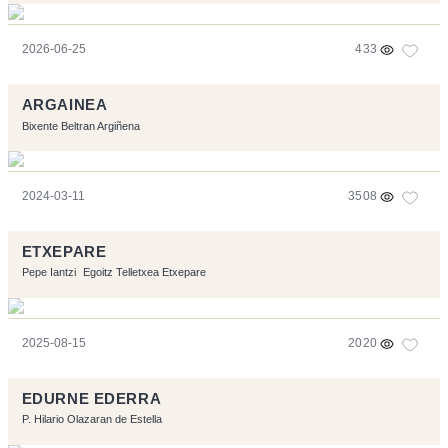
2026-06-25
433
ARGAINEA
Bixente Beltran Argiñena
2024-03-11
3508
ETXEPARE
Pepe Iantzi
Egoitz Telletxea Etxepare
2025-08-15
2020
EDURNE EDERRA
P. Hilario Olazaran de Estella