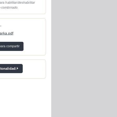
ara habilitar/deshabilitar
o combinado.
-
arka.pdf
para compartir
 tonalidad: