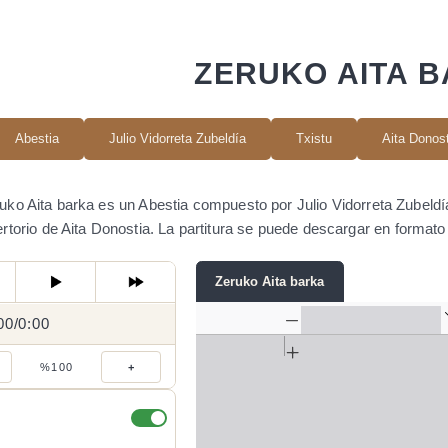
ZERUKO AITA 
Abestia
Julio Vidorreta Zubeldía
Txistu
Aita Donos
uko Aita barka es un Abestia compuesto por Julio Vidorreta Zubeldí
ertorio de Aita Donostia. La partitura se puede descargar en forma
Zeruko Aita barka
00
0:00
/
0:00
/
%100
+