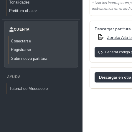
Tonalidades
* Usa los interruptores p
instrumentos en el audi
Partitura al azar
Descargar partitura 
CUENTA
Zeruko Aita b
Conectarse
Registrarse
Generar código 
Subir nueva partitura
AYUDA
Descargar en otra
Tutorial de Musescore