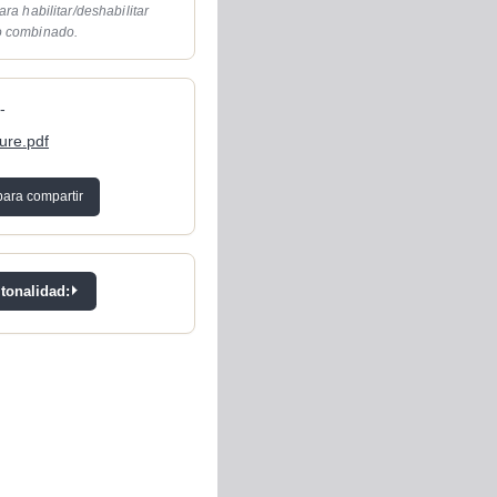
ara habilitar/deshabilitar
o combinado.
-
ure.pdf
para compartir
 tonalidad: