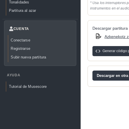
Tonalidades
* Usa los interruptores p
instrumentos en el audi
Partitura al azar
Descargar partitura 
CUENTA
Azkenekotz z
Conectarse
Registrarse
Generar código 
Subir nueva partitura
AYUDA
Descargar en otra
Tutorial de Musescore