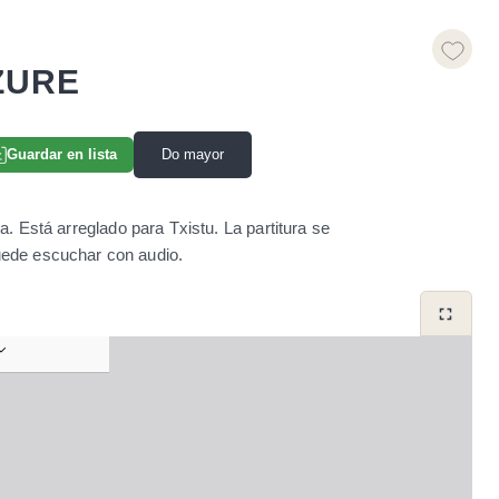
ZURE
Do mayor
Guardar en lista
. Está arreglado para Txistu. La partitura se
ede escuchar con audio.