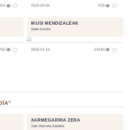
924
2026-05-06
620
IKUSI MENDIZALEAK
Sabin Gereño
750
2020-04-19
24390
DÍA"
XARMEGARRIA ZERA
Julio Vidorreta Zubeldía