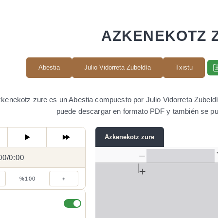
AZKENEKOTZ 
Abestia
Julio Vidorreta Zubeldía
Txistu
kenekotz zure es un Abestia compuesto por Julio Vidorreta Zubeldía
puede descargar en formato PDF y también se pu
Azkenekotz zure
00
0:00
/
0:00
/
%100
+