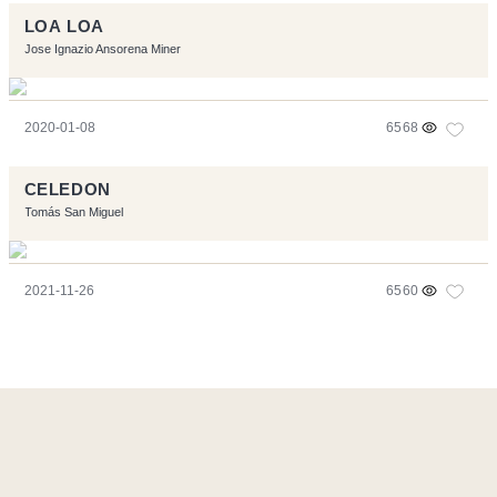
LOA LOA
Jose Ignazio Ansorena Miner
2020-01-08
6568
CELEDON
Tomás San Miguel
2021-11-26
6560
Página realizara con el software libre:
Symfony
,
Vim
,
Musescore
-
Contacto
Code by
Tfe
- Logo / Icons by
Brenthisdesign.com
- __Follow us