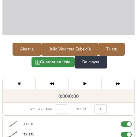
Abestia
Julio Vidorreta Zubeldía
Txistu
Do mayor
Guardar en lista
0:00
0:00
/
0:00
/
VELOCIDAD:
-
%100
+
TXISTU
TXISTU